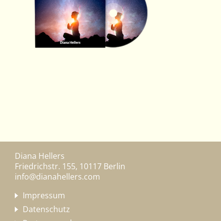
Diana Hellers
Friedrichstr. 155, 10117 Berlin
info@dianahellers.com
Impressum
Datenschutz