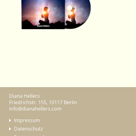
Diana Hellers
Friedrichstr. 155, 10117 Berlin
info@dianahellers.com
Impressum
Datenschutz