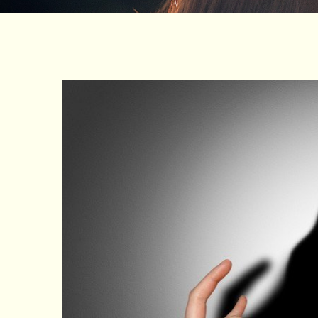
Zeige
grösseres
Bild